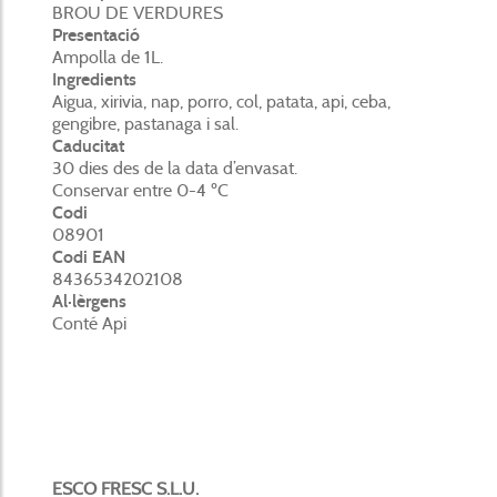
BROU DE VERDURES
Presentació
Ampolla de 1L.
Ingredients
Aigua, xirivia, nap, porro, col, patata, api, ceba,
gengibre, pastanaga i sal.
Caducitat
30 dies des de la data d’envasat.
Conservar entre 0-4 ºC
Codi
08901
Codi EAN
8436534202108
Al·lèrgens
Conté Api
ESCO FRESC S.L.U.