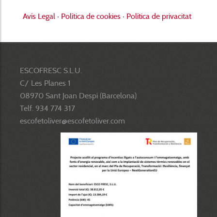
Avís Legal
·
Política de cookies
·
Política de privacitat
ESCOFRESC S.L.U.
C/ Les Planes 1
08970 Sant Joan Despí (Barcelona)
Telf. 934 774 317
escofetoliver@escofetoliver.com