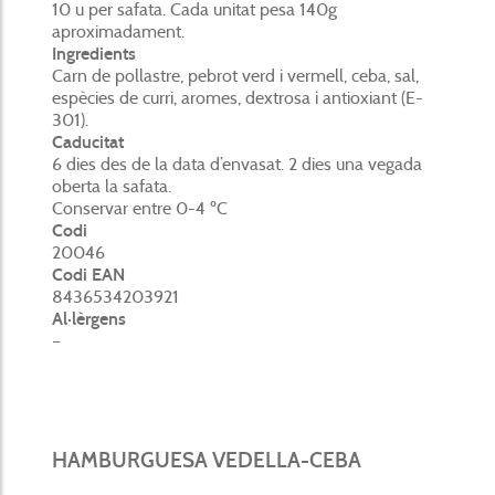
10 u per safata. Cada unitat pesa 140g
aproximadament.
Ingredients
Carn de pollastre, pebrot verd i vermell, ceba, sal,
espècies de curri, aromes, dextrosa i antioxiant (E-
301).
Caducitat
6 dies des de la data d’envasat. 2 dies una vegada
oberta la safata.
Conservar entre 0-4 ºC
Codi
20046
Codi EAN
8436534203921
Al·lèrgens
–
HAMBURGUESA VEDELLA-CEBA