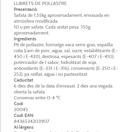
LLIBRETS DE POLLASTRE
Presentació
Safata de 1,55kg aproximadament, envasada en
atmósfera modificada.
10 u per safata. Cada unitat pesa 155g
aproximadament.
Ingredients
Pit de pollastre, formatge vaca semi-gras, espatlla
cuita (carn de porc, aigua, sal, sucre, estabilitzants (E-
450 i E-420), dextrosa, espesants (E-407 i E-410),
potenciador de l sabor, hidrolitzat de soja,
antioxidants (E-331 i E-316), conservants (E-250 i E-
252), pa ratllat, aigua i ou pasteuritzat.
Caducitat
6 dies des de la data d’envasat. 2 dies una vegada
oberta la safata.
Conservar entre 0-4 ºC
Codi
20045
Codi EAN
8436534203907
Al·lèrgens