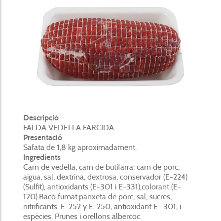
Descripció
FALDA VEDELLA FARCIDA
Presentació
Safata de 1,8 kg aproximadament.
Ingredients
Carn de vedella, carn de butifarra: carn de porc,
aigua, sal, dextrina, dextrosa, conservador (E-224)
(Sulfit), antioxidants (E-301 i E-331),colorant (E-
120).Bacó fumat:panxeta de porc, sal, sucres,
nitrificants: E-252 y E-250; antioxidant E- 301; i
espècies. Prunes i orellons albercoc.