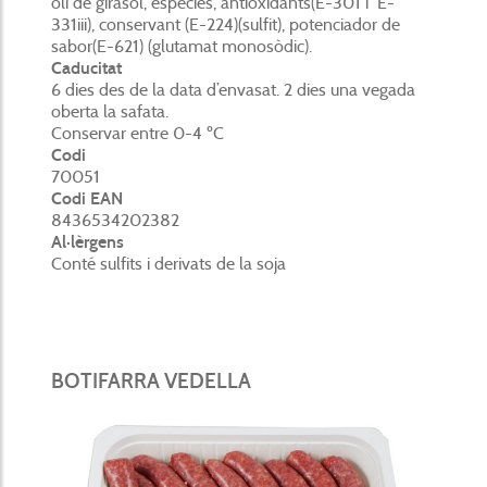
oli de girasol, espècies, antioxidants(E-301 i E-
331iii), conservant (E-224)(sulfit), potenciador de
sabor(E-621) (glutamat monosòdic).
Caducitat
6 dies des de la data d’envasat. 2 dies una vegada
oberta la safata.
Conservar entre 0-4 ºC
Codi
70051
Codi EAN
8436534202382
Al·lèrgens
Conté sulfits i derivats de la soja
BOTIFARRA VEDELLA