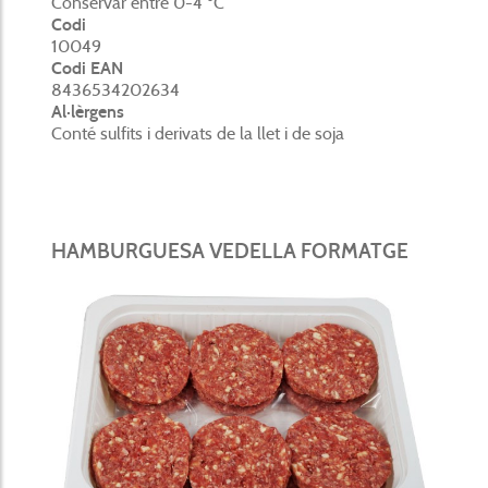
Conservar entre 0-4 ºC
Codi
10049
Codi EAN
8436534202634
Al·lèrgens
Conté sulfits i derivats de la llet i de soja
HAMBURGUESA VEDELLA FORMATGE