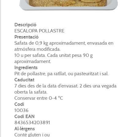
Descripció
ESCALOPA POLLASTRE
Presentació
Safata de 0,9 kg aproximadament, envasada en
atmósfera modificada.
10 u per safata. Cada unitat pesa 90 g
aproximadament.
Ingredients
Pit de pollastre, pa ratllat, ou pasteuritzat i sal.
Caducitat
7 dies des de la data d’envasat. 2 dies una vegada
oberta la safata.
Conservar entre 0-4 ºC
Codi
10036
Codi EAN
8436534203891
Al·lèrgens
Conté gluten i ou