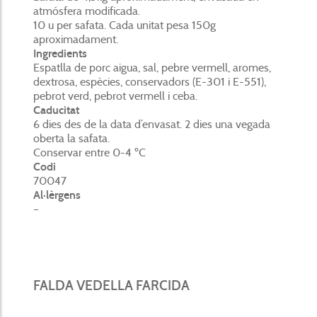
atmósfera modificada.
10 u per safata. Cada unitat pesa 150g
aproximadament.
Ingredients
Espatlla de porc aigua, sal, pebre vermell, aromes,
dextrosa, espècies, conservadors (E-301 i E-551),
pebrot verd, pebrot vermell i ceba.
Caducitat
6 dies des de la data d’envasat. 2 dies una vegada
oberta la safata.
Conservar entre 0-4 ºC
Codi
70047
Al·lèrgens
–
FALDA VEDELLA FARCIDA