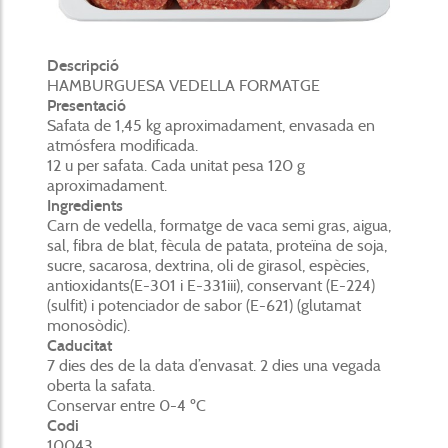
Descripció
HAMBURGUESA VEDELLA FORMATGE
Presentació
Safata de 1,45 kg aproximadament, envasada en
atmósfera modificada.
12 u per safata. Cada unitat pesa 120 g
aproximadament.
Ingredients
Carn de vedella, formatge de vaca semi gras, aigua,
sal, fibra de blat, fècula de patata, proteïna de soja,
sucre, sacarosa, dextrina, oli de girasol, espècies,
antioxidants(E-301 i E-331iii), conservant (E-224)
(sulfit) i potenciador de sabor (E-621) (glutamat
monosòdic).
Caducitat
7 dies des de la data d’envasat. 2 dies una vegada
oberta la safata.
Conservar entre 0-4 ºC
Codi
10043