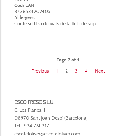
Codi EAN
8436534202405
Al·lèrgens
Conté sulfits i derivats de la llet i de soja
Page 2 of 4
Previous
1
2
3
4
Next
ESCO FRESC S.L.U.
C. Les Planes, 1
08970 Sant Joan Despí (Barcelona)
Telf. 934 774 317
escofetoliver@escofetoliver.com