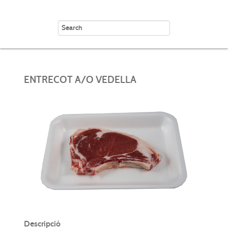
ENTRECOT A/O VEDELLA
Descripció