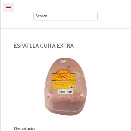
ESPATLLA CUITA EXTRA
Descripció