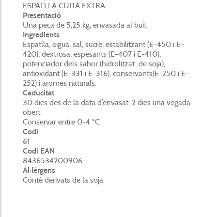
ESPATLLA CUITA EXTRA
Presentació
Una peça de 5,25 kg, envasada al buit.
Ingredients
Espatlla, aigua, sal, sucre, estabilitzant (E-450 i E-
420), dextrosa, espesants (E-407 i E-410),
potenciador dels sabor (hidrolitzat de soja),
antioxidant (E-331 i E-316), conservants(E-250 i E-
252) i aromes naturals.
Caducitat
30 dies des de la data d’envasat. 2 dies una vegada
obert.
Conservar entre 0-4 ºC
Codi
61
Codi EAN
8436534200906
Al·lèrgens
Conté derivats de la soja