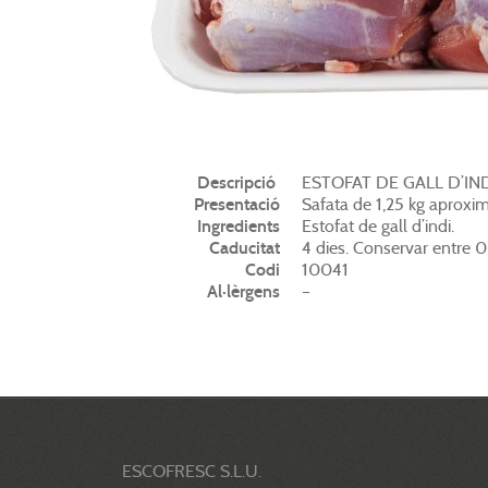
Descripció
ESTOFAT DE GALL D’IN
Presentació
Safata de 1,25 kg aprox
Ingredients
Estofat de gall d’indi.
Caducitat
4 dies. Conservar entre 0
Codi
10041
Al·lèrgens
–
ESCOFRESC S.L.U.