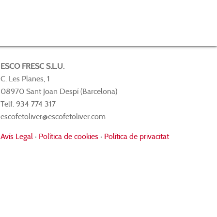
ESCO FRESC S.L.U.
C. Les Planes, 1
08970 Sant Joan Despí (Barcelona)
Telf. 934 774 317
escofetoliver@escofetoliver.com
Avís Legal
·
Política de cookies
·
Política de privacitat