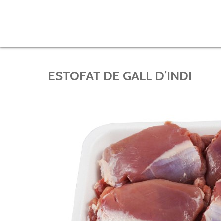
ESTOFAT DE GALL D’INDI