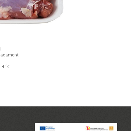
DI
imadament.
-4 ºC.