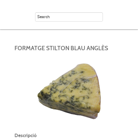
FORMATGE STILTON BLAU ANGLÈS
Descripció