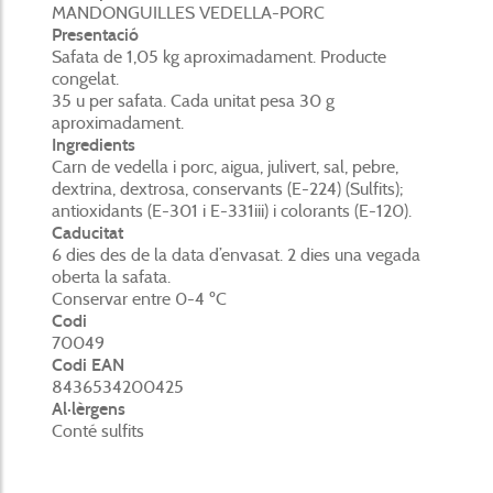
MANDONGUILLES VEDELLA-PORC
Presentació
Safata de 1,05 kg aproximadament. Producte
congelat.
35 u per safata. Cada unitat pesa 30 g
aproximadament.
Ingredients
Carn de vedella i porc, aigua, julivert, sal, pebre,
dextrina, dextrosa, conservants (E-224) (Sulfits);
antioxidants (E-301 i E-331iii) i colorants (E-120).
Caducitat
6 dies des de la data d’envasat. 2 dies una vegada
oberta la safata.
Conservar entre 0-4 ºC
Codi
70049
Codi EAN
8436534200425
Al·lèrgens
Conté sulfits