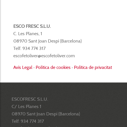
ESCO FRESC S.L.U.
C. Les Planes, 1
08970 Sant Joan Despí (Barcelona)
Telf. 934 774 317
escofetoliver@escofetoliver.com
Avís Legal
·
Política de cookies
·
Política de privacitat
ESCOFRESC S.L.U.
C/ Les Planes 1
08970 Sant Joan Despí (Barcelona)
Telf. 934 774 317