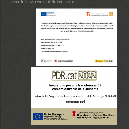
escofetoliver@escofetoliver.com