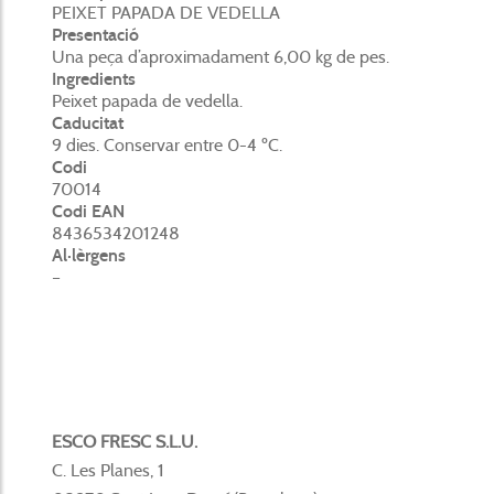
PEIXET PAPADA DE VEDELLA
Presentació
Una peça d’aproximadament 6,00 kg de pes.
Ingredients
Peixet papada de vedella.
Caducitat
9 dies. Conservar entre 0-4 ºC.
Codi
70014
Codi EAN
8436534201248
Al·lèrgens
–
ESCO FRESC S.L.U.
C. Les Planes, 1