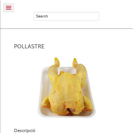
POLLASTRE
Descripció