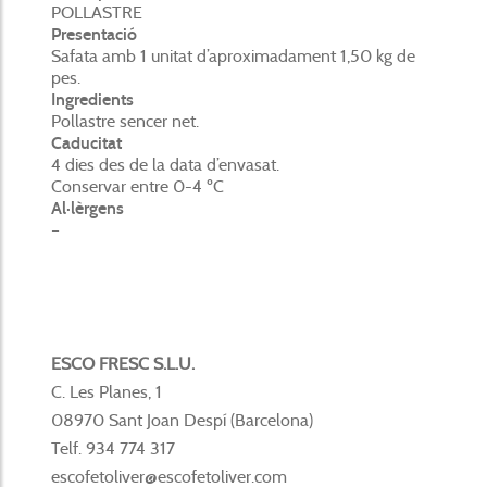
POLLASTRE
Presentació
Safata amb 1 unitat d’aproximadament 1,50 kg de
pes.
Ingredients
Pollastre sencer net.
Caducitat
4 dies des de la data d’envasat.
Conservar entre 0-4 ºC
Al·lèrgens
–
ESCO FRESC S.L.U.
C. Les Planes, 1
08970 Sant Joan Despí (Barcelona)
Telf. 934 774 317
escofetoliver@escofetoliver.com