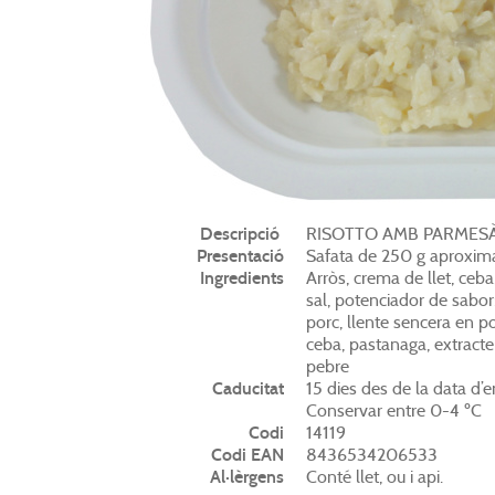
Descripció
RISOTTO AMB PARMES
Presentació
Safata de 250 g aproxi
Ingredients
Arròs, crema de llet, ceb
sal, potenciador de sabor
porc, llente sencera en pol
ceba, pastanaga, extracte de
pebre
Caducitat
15 dies des de la data d’e
Conservar entre 0-4 ºC
Codi
14119
Codi EAN
8436534206533
Al·lèrgens
Conté llet, ou i api.