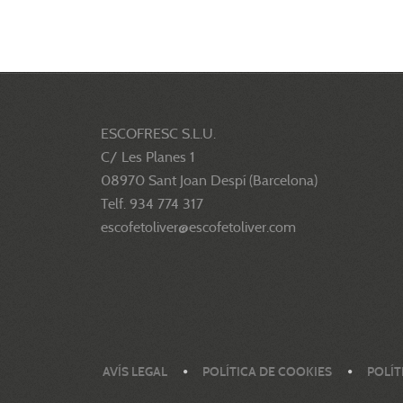
ESCOFRESC S.L.U.
C/ Les Planes 1
08970 Sant Joan Despí (Barcelona)
Telf. 934 774 317
escofetoliver@escofetoliver.com
AVÍS LEGAL
POLÍTICA DE COOKIES
POLÍT