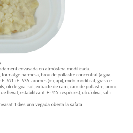
À
madament envasada en atmósfera modificada.
a, formatge parmesà, brou de pollastre concentrat (aigua,
: E-621 i E-635, aromes (ou, api), midó modificat, grasa e
s, oli de gira-sol, extracte de carn, carn de pollastre, porro,
 llevat, estabilitzant: E-415 i espècies), oli d’oliva, sal i
nvasat. 1 dies una vegada oberta la safata.