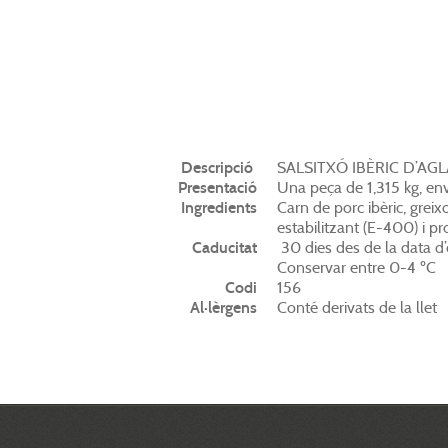
Descripció
SALSITXÓ IBÈRIC D’AGL
Presentació
Una peça de 1,315 kg, env
Ingredients
Carn de porc ibèric, greix
estabilitzant (E-400) i pr
Caducitat
30 dies des de la data d
Conservar entre 0-4 ºC
Codi
156
Al·lèrgens
Conté derivats de la llet