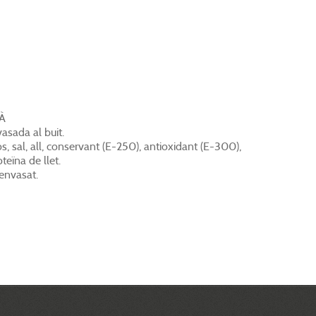
À
asada al buit.
os, sal, all, conservant (E-250), antioxidant (E-300),
oteïna de llet.
’envasat.