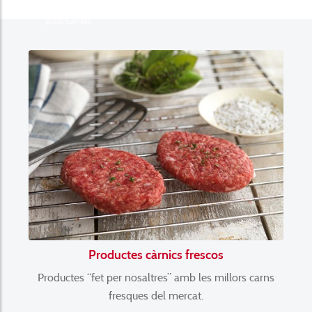
des de fa més de 50 anys en carns fresques, embotits, formatges i
plats cuinats.
Productes càrnics frescos
Productes “fet per nosaltres” amb les millors carns
fresques del mercat.