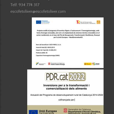
Telf. 934 774 317
escofetoliver@escofetoliver.com