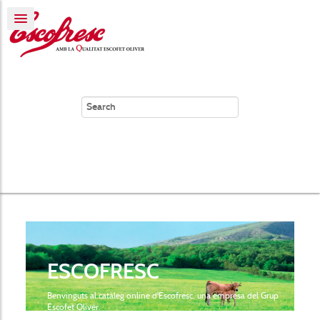
ESCOFRESC
Benvinguts al catàleg online d'Escofresc, una empresa del Grup
Escofet Oliver.
Donem servei a restaurants, colectivitats i botigues. Especialistes