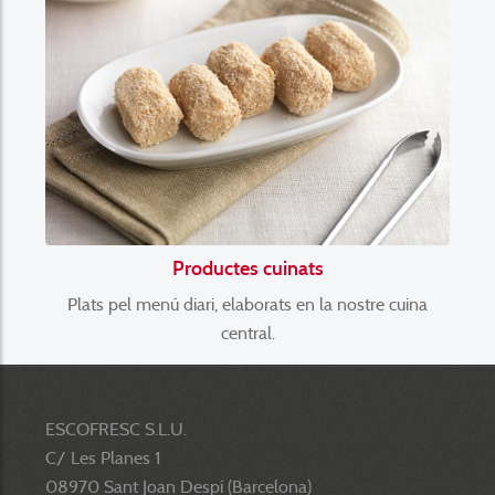
Productes cuinats
Plats pel menú diari, elaborats en la nostre cuina
central.
ESCOFRESC S.L.U.
C/ Les Planes 1
08970 Sant Joan Despí (Barcelona)